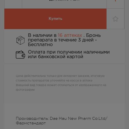
Купить
В наличии в
16 аптеках
. Бронь
препарата в течение 3 дней -
Бесплатно
Оплата при получении наличными
или банковской картой
Цена действительна только для интернет заказов, итоговую
стоимость препаратов уточняйте на кассе в аптеке
Внешний вид товара может отличаться от изображенного на
фотографии
Производитель: Dae Hau New Pharm Co.Ltd/
Фармстандарт