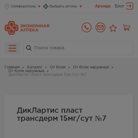
Аренда
Блог
Симферополь
Выбрать аптеку
Главная
Каталог
От боли
От боли наружные
От боли наружные
ДикЛартис пласт трансдерм 15мг/сут №7
ДикЛартис пласт
трансдерм 15мг/сут №7