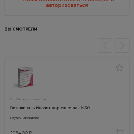
авторизоваться
г. Симферополь, пр-кт Кирова
д.18/ул. Самокиша, д.3
В наличии меньше 3 шт.
8:00 — 21:00
2064.00
Р
ВЫ СМОТРЕЛИ
г. Симферополь, пр-кт Кирова, д
34
В наличии больше 3 шт.
8:00 — 21:00
2064.00
Р
г. Симферополь, пр-кт Кирова,
дом 82
В наличии больше 3 шт.
Круглосуточно
2064.00
Р
Вит/берем и кормящие
Витажиналь Инозит пор саше-пак №30
г. Симферополь, пр-кт Победы,
дом 210 в
Phyteo Laboratoire
В наличии больше 3 шт.
Круглосуточно
2064.00
Р
2064.00
Р