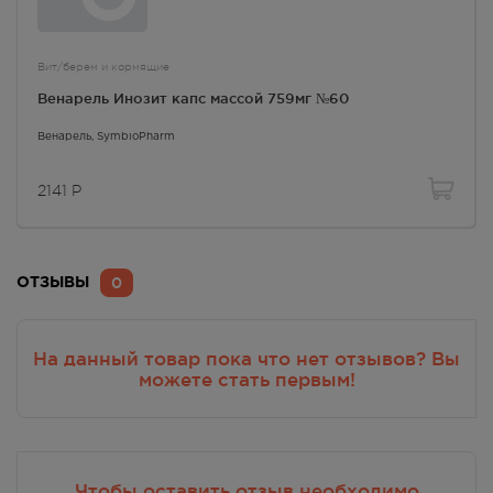
Осталась 1 шт.
8:00 — 20:00
Вит/берем и кормящие
2064.00
Р
Венарель Инозит капс массой 759мг №60
г. Симферополь,
Кржижановского, 17
Венарель
, SymbioPharm
В наличии больше 3 шт.
8:00 — 21:00
2141
Р
2064.00
Р
г. Симферополь, б-р Ленина,
д.15/ул. Гагарина, д.1 (рядом с
ПУДом)
0
ОТЗЫВЫ
В наличии меньше 3 шт.
8:00 — 21:00
2064.00
Р
На данный товар пока что нет отзывов? Вы
можете стать первым!
г. Симферополь, пр-кт Кирова /
ул Гоголя, д 22/2
В наличии больше 3 шт.
Круглосуточно
2064.00
Р
Чтобы оставить отзыв необходимо