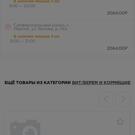
В наличии меньше 3 шт.
8:00 — 20:00
2064.00
Р
Симферопольский район, с.
Мирное, ул. Белова, д. 24а
В наличии меньше 3 шт.
8:00 — 21:00
2064.00
Р
г. Симферополь, бул. Ленина,
дом 15/ул.Гагарина, д.1
(напротив перехода)
В наличии меньше 3 шт.
Круглосуточно
ЕЩЁ ТОВАРЫ ИЗ КАТЕГОРИИ
ВИТ/БЕРЕМ И КОРМЯЩИЕ
2064.00
Р
г. Симферополь, ул. Крылова, 36
/ ул. Краснознаменная, 72
В наличии меньше 3 шт.
8:00 — 21:00
2064.00
Р
г. Симферополь, Залесская 80