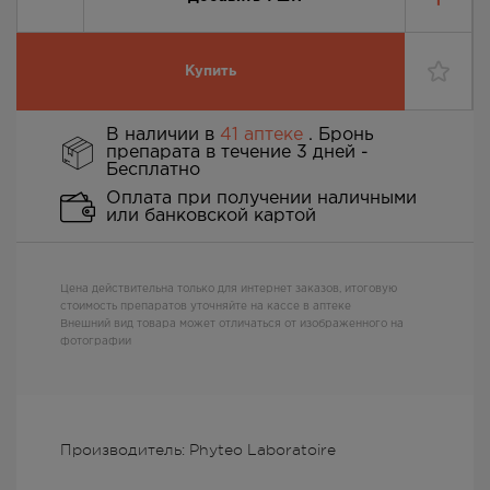
Купить
В наличии в
41 аптеке
. Бронь
препарата в течение 3 дней -
Бесплатно
Оплата при получении наличными
или банковской картой
Цена действительна только для интернет заказов, итоговую
стоимость препаратов уточняйте на кассе в аптеке
Внешний вид товара может отличаться от изображенного на
фотографии
Производитель: Phyteo Laboratoire